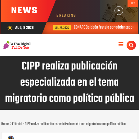
LIVE
NEWS
BREAKING
CONAPE Dajabón festeja por adelantado el Día 
AUG, 8 2026
wb_sunny
JUL 25, 2026
CIPP realiza publicación
especializada en el tema
migratorio como política pública
Home
Editorial
CIPP realiza publicación especializada en el tema migratorio como política pública