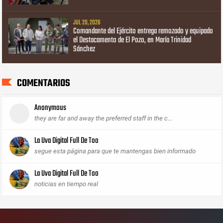
JUL 20, 2026
Comandante del Ejército entrega remozado y equipado
el Destacamento de El Pozo, en María Trinidad
Sánchez
COMENTARIOS
Anonymous
they are far and away the preferred staff in the c...
La Uva Digital Full De Too
segue esta página para que te mantengas bien informado
La Uva Digital Full De Too
noticias en tiempo real