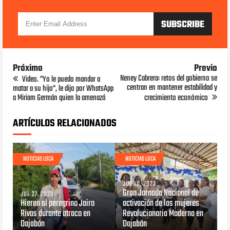
Próximo
Previo
Neney Cabrera: retos del gobierno se
Video. "Yo le puedo mandar a
centran en mantener estabilidad y
matar a su hijo", le dijo por WhatsApp
a Miriam Germán quien la amenazó
crecimiento económico
ARTÍCULOS RELACIONADOS
NOTICIAS LOCA
NOTICIAS LOCA
JUL 10, 2023
Gran Jornada Nacional de
JUL 27, 2023
Hieren al peregrino Jairo
activación de las mujeres
Rivas durante atraco en
Revolucionaria Moderna en
Dajabón
Dajabón