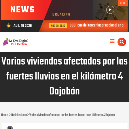
LIVE
NEWS
BREAKING
DGDF cae del tercer lugar nacional en agosto de
AUG, 10 2026
wb_sunny
AUG 09, 2026
Varias viviendas afectadas por las
fuertes lluvias en el kilómetro 4
Dajabón
Home
Noticias Loca
Varias viviendas afectadas por las fuertes lluvias en el kilómetro 4 Dajabón