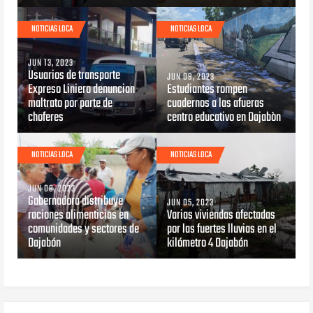
NOTICIAS LOCA
NOTICIAS LOCA
JUN 13, 2023
Usuarios de transporte
JUN 09, 2023
Expreso Liniero denuncian
Estudiantes rompen
maltrato por parte de
cuadernos a las afueras
choferes
centro educativo en Dajabòn
NOTICIAS LOCA
NOTICIAS LOCA
JUN 08, 2023
Gobernadora distribuye
JUN 05, 2023
raciones alimenticias en
Varias viviendas afectadas
comunidades y sectores de
por las fuertes lluvias en el
Dajabón
kilómetro 4 Dajabón