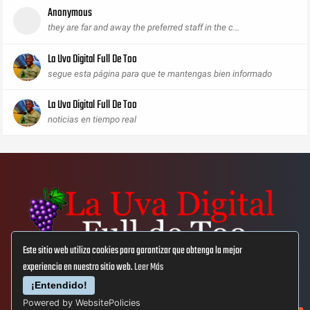
Anonymous
they are far and away the preferred staff in the c...
La Uva Digital Full De Too
segue esta página para que te mantengas bien informado
La Uva Digital Full De Too
noticias en tiempo real
Este sitio web utiliza cookies para garantizar que obtenga la mejor
experiencia en nuestro sitio web.
Leer Más
Aviso Lega
Privacidad
Cookies
¡Entendido!
Powered by WebsitePolicies
© Copyright 2019
La Uva Digital Full De Too