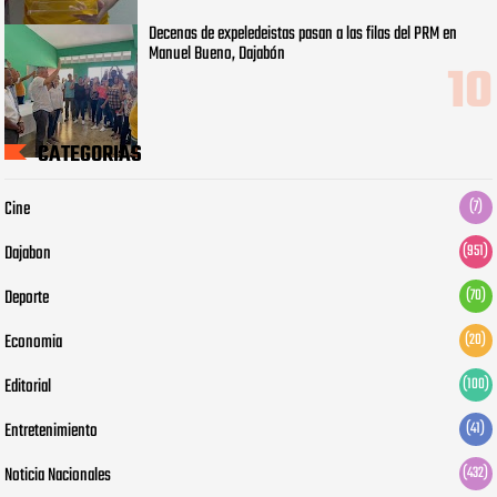
Decenas de expeledeistas pasan a las filas del PRM en
Manuel Bueno, Dajabón
CATEGORIAS
Cine
(7)
Dajabon
(951)
Deporte
(70)
Economia
(20)
Editorial
(100)
Entretenimiento
(41)
Noticia Nacionales
(432)