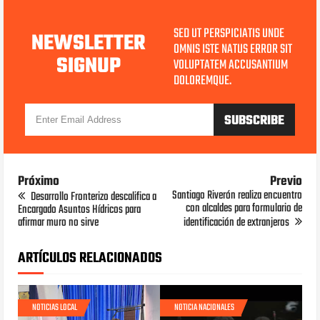
SED UT PERSPICIATIS UNDE
NEWSLETTER
OMNIS ISTE NATUS ERROR SIT
SIGNUP
VOLUPTATEM ACCUSANTIUM
DOLOREMQUE.
Próximo
Previo
Santiago Riverón realiza encuentro
Desarrollo Fronterizo descalifica a
con alcaldes para formulario de
Encargado Asuntos Hídricos para
afirmar muro no sirve
identificación de extranjeros
ARTÍCULOS RELACIONADOS
NOTICIAS LOCAL
NOTICIA NACIONALES