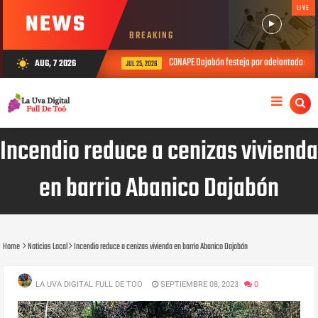
LIVE
NEWS
BREAKING
CONAPE Dajabón festeja por adelantado el Día
AUG, 7 2026
wb_sunny
JUL 25, 2026
Incendio reduce a cenizas vivienda
en barrio Abanico Dajabón
Home
Noticias Local
Incendio reduce a cenizas vivienda en barrio Abanico Dajabón
LA UVA DIGITAL FULL DE TOO
SEPTIEMBRE 08, 2023
0