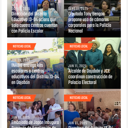
OCT 13, 2025
SEPT 11, 2025
Dirección del Distrito
Diputado Tony Bengoa
Educativo 13-04 aclara que
propone uso de cámaras
solo cuatro centros cuentan
corporales para la Policía
con Policía Escolar
Nacional
NOTICIAS LOCAL
NOTICIAS LOCAL
JUL 29, 2025
INABIE entrega kits
JUN 11, 2025
escolares a centros
Alcalde de Dajabón y JCE
educativos del Distrito 13-04
coordinan construcción de
en Dajabón
Palacio Electoral
NOTICIAS LOCAL
NOTICIAS LOCAL
JUN 11, 2025
Embajada de Japón Inaugura
JUN 01, 2025