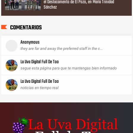
el Destacamento de El Pozo, en María Trinidad
Sánchez
COMENTARIOS
Anonymous
they are far and away the preferred staff in the c...
La Uva Digital Full De Too
segue esta página para que te mantengas bien informado
La Uva Digital Full De Too
noticias en tiempo real