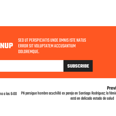
SED UT PERSPICIATIS UNDE OMNIS ISTE NATUS
GNUP
ERROR SIT VOLUPTATEM ACCUSANTIUM
DOLOREMQUE.
Prev
PN persigue hombre acuchilló ex pareja en Santiago Rodríguez; la fémi
na a las 6:00
está en delicado estado de salud