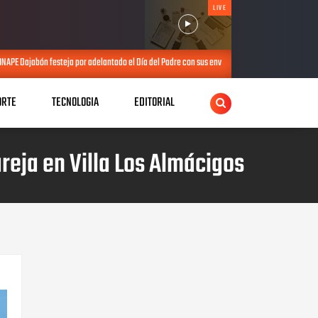
LIVE
adelantado el Día del Padre con sus envejecientes
PRM realiza elección 
JUL 25, 2026
ORTE
TECNOLOGIA
EDITORIAL
reja en Villa Los Almácigos