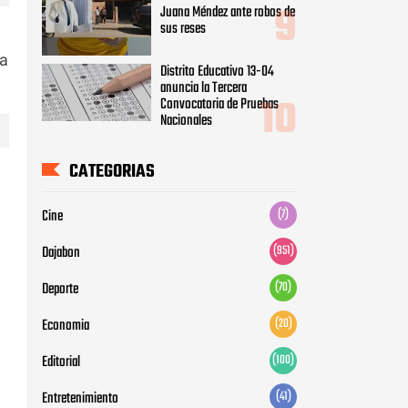
Juana Méndez ante robos de
sus reses
ía
Distrito Educativo 13-04
anuncia la Tercera
Convocatoria de Pruebas
Nacionales
CATEGORIAS
Cine
(7)
Dajabon
(951)
Deporte
(70)
Economia
(20)
Editorial
(100)
Entretenimiento
(41)