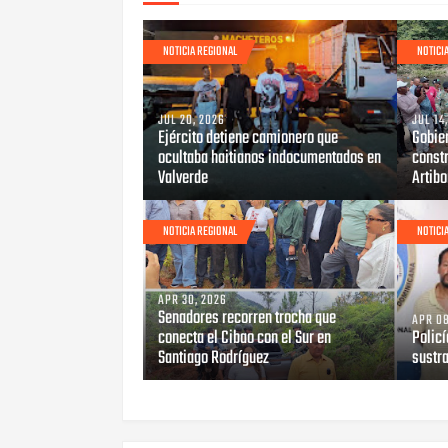
NOTICIA REGIONAL
NOTICI
JUL 20, 2026
JUL 14
Ejército detiene camionero que
Gobier
ocultaba haitianos indocumentados en
constr
Valverde
Artib
NOTICIA REGIONAL
NOTICI
APR 30, 2026
Senadores recorren trocha que
APR 08
conecta el Cibao con el Sur en
Polic
Santiago Rodríguez
sustra