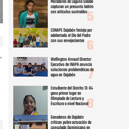
Moradores de Laguna Salada
capturan un presunto ladrón
con artículos sustraídos
CONAPE Dajabón festeja por
adelantado el Día del Padre
con sus envejecientes
,
Wellington Arnaud Director
Ejecutivo de INAPA anuncia
soluciones problemáticas de
agua en Dajabón
Estudiante del Distrito 13-04
gana primer lugar en
Olimpiada de Lectura y
Escritura a nivel Nacional
Ganaderos de Dajabón
critican pobre actuación de
consulado Dominicano en