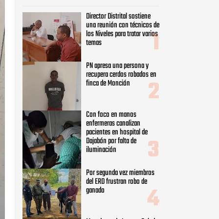
Director Distrital sostiene
una reunión con técnicos de
los Niveles para tratar varios
temas
PN apresa una persona y
recupera cerdos robados en
finca de Monción
Con foco en manos
enfermeras canalizan
pacientes en hospital de
Dajabón por falta de
iluminación
Por segunda vez miembros
del ERD frustran robo de
ganado