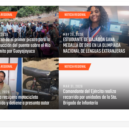
A REGIONAL
NOTICIA REGIONAL
, 2026
MAY 20, 2026
no da el primer picazo para la
ESTUDIANTE DE DAJABÓN GANA
ucción del puente sobre el Río
MEDALLA DE ORO EN LA OLIMPIADA
onito por Guayajayuco
NACIONAL DE LENGUAS EXTRANJERAS
A REGIONAL
NOTICIA REGIONAL
MAR 31, 2026
Comandante del Ejército realiza
, 2026
ía recupera motocicleta
recorrido por unidades de la 5ta.
ída y detiene a presunto autor
Brigada de Infantería