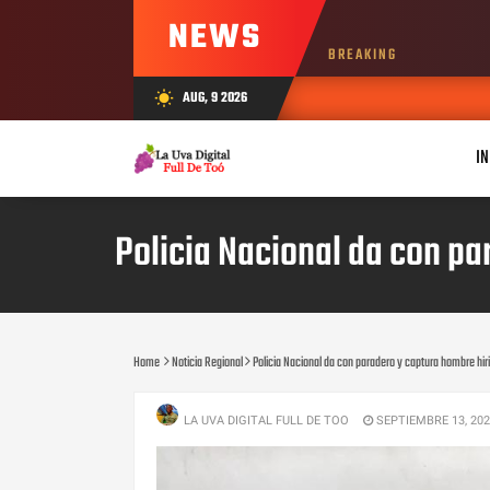
NEWS
BREAKING
AUG, 9 2026
wb_sunny
IN
Policia Nacional da con pa
Home
Noticia Regional
Policia Nacional da con paradero y captura hombre hiri
LA UVA DIGITAL FULL DE TOO
SEPTIEMBRE 13, 20