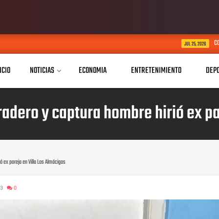
CONAPE Dajabón festeja por 
JUL 25, 2026
ICIO
NOTICIAS
ECONOMIA
ENTRETENIMIENTO
DEP
radero y captura hombre hirió ex pa
ó ex pareja en Villa Los Almácigos
23
0