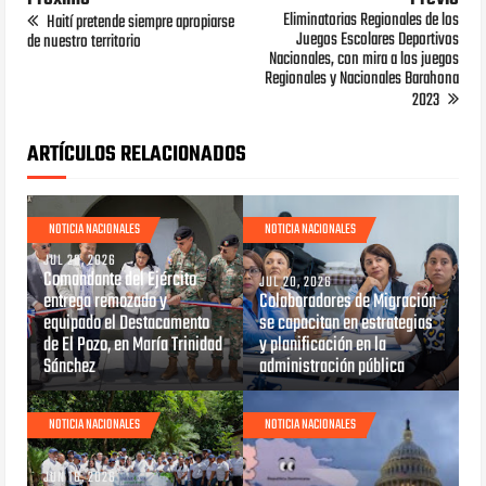
Eliminatorias Regionales de los
Haití pretende siempre apropiarse
Juegos Escolares Deportivos
de nuestro territorio
Nacionales, con mira a los juegos
Regionales y Nacionales Barahona
2023
ARTÍCULOS RELACIONADOS
NOTICIA NACIONALES
NOTICIA NACIONALES
JUL 20, 2026
Comandante del Ejército
JUL 20, 2026
entrega remozado y
Colaboradores de Migración
equipado el Destacamento
se capacitan en estrategias
de El Pozo, en María Trinidad
y planificación en la
Sánchez
administración pública
NOTICIA NACIONALES
NOTICIA NACIONALES
JUN 16, 2026