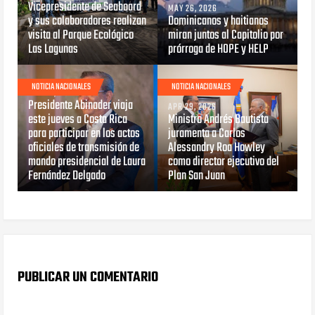
Vicepresidente de Seaboard
MAY 26, 2026
y sus colaboradores realizan
Dominicanos y haitianos
visita al Parque Ecológico
miran juntos al Capitolio por
Las Lagunas
prórroga de HOPE y HELP
NOTICIA NACIONALES
NOTICIA NACIONALES
MAY 07, 2026
Presidente Abinader viaja
APR 29, 2026
este jueves a Costa Rica
Ministro Andrés Bautista
para participar en los actos
juramenta a Carlos
oficiales de transmisión de
Alessandry Roa Howley
mando presidencial de Laura
como director ejecutivo del
Fernández Delgado
Plan San Juan
PUBLICAR UN COMENTARIO