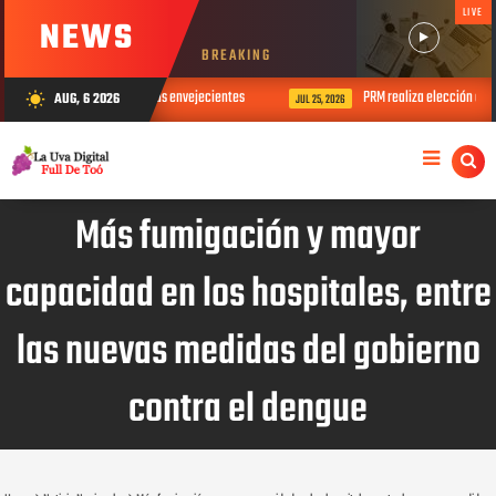
LIVE
NEWS
BREAKING
el Día del Padre con sus envejecientes
PRM realiza elección de direccio
AUG, 6 2026
wb_sunny
JUL 25, 2026
Más fumigación y mayor
capacidad en los hospitales, entre
las nuevas medidas del gobierno
contra el dengue