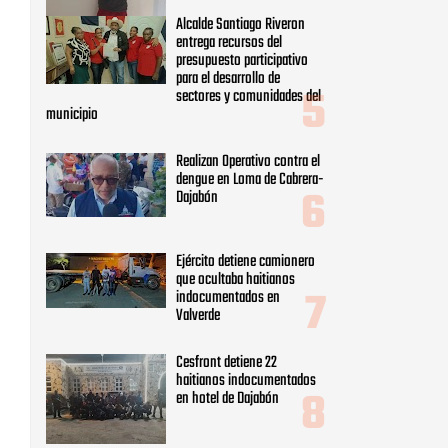
Ejército detiene camionero
que ocultaba haitianos
indocumentados en
Valverde
Cesfront detiene 22
haitianos indocumentados
en hotel de Dajabón
Wellington Arnaud Director
Ejecutivo de INAPA anuncia
soluciones problemáticas de
agua en Dajabón
Moradores de Laguna Salada
capturan un presunto ladrón
con artículos sustraídos
CATEGORIAS