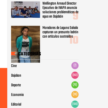
Cine
(7)
Dajabon
(951)
Deporte
(70)
Economia
(20)
Editorial
(100)
Entretenimiento
(41)
Noticia Nacionales
(431)
Noticia Regional
(385)
Noticias Internacionales
(62)
Noticias Local
(599)
Tecnologia
(3)