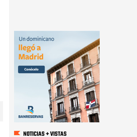
NOTICIAS + VISTAS
Desarrollo Fronterizo y
Centro Naturaleza firman
acuerdo interinstitucional
para promover
oportunidades de desarrollo
Desarrollo Fronterizo honra
a los hombres y mujeres que
ponen a parir la tierra en el
Día del Agricultor en la zona
Sur