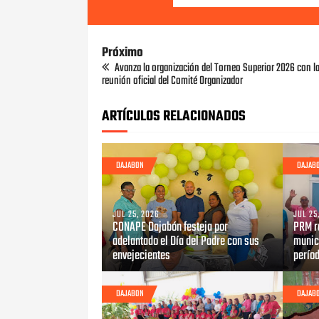
Próximo
Avanza la organización del Torneo Superior 2026 con l
reunión oficial del Comité Organizador
ARTÍCULOS RELACIONADOS
DAJABON
DAJAB
JUL 25, 2026
JUL 25
CONAPE Dajabón festeja por
PRM r
adelantado el Día del Padre con sus
munici
envejecientes
perío
DAJABON
DAJAB