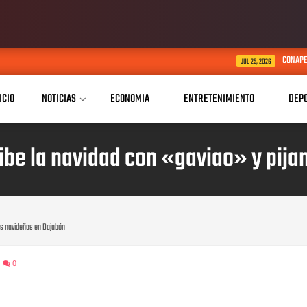
CONAPE Dajabón festeja por adela
JUL 25, 2026
ICIO
NOTICIAS
ECONOMIA
ENTRETENIMIENTO
DEP
cibe la navidad con «gaviao» y pij
as navideñas en Dajabón
0