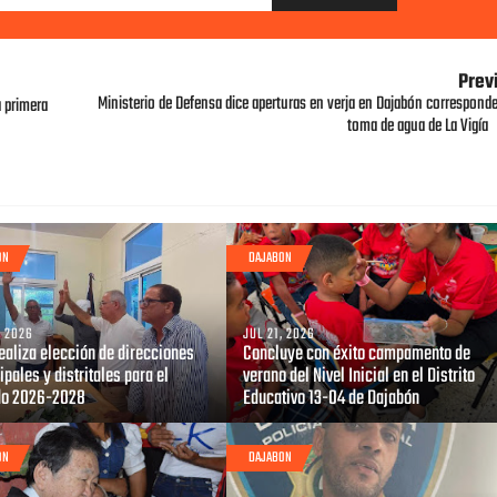
Prev
Ministerio de Defensa dice aperturas en verja en Dajabón corresponde
a primera
toma de agua de La Vigía
ON
DAJABON
, 2026
JUL 21, 2026
ealiza elección de direcciones
Concluye con éxito campamento de
pales y distritales para el
verano del Nivel Inicial en el Distrito
do 2026-2028
Educativo 13-04 de Dajabón
ON
DAJABON