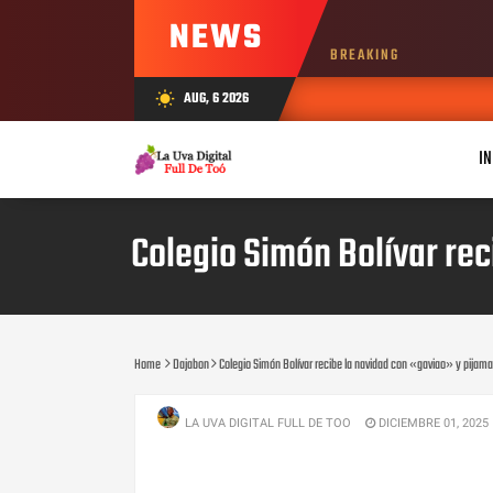
NEWS
BREAKING
AUG, 6 2026
wb_sunny
IN
Colegio Simón Bolívar re
Home
Dajabon
Colegio Simón Bolívar recibe la navidad con «gaviao» y pijam
LA UVA DIGITAL FULL DE TOO
DICIEMBRE 01, 2025