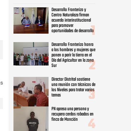
Director Distrital sostiene
una reunión con técnicos de
los Niveles para tratar varios
temas
PN apresa una persona y
recupera cerdos robados en
finca de Monción
Alcalde Santiago Riveron
entrega recursos del
presupuesto participativo
as
para el desarrollo de
sectores y comunidades del
municipio
Realizan Operativo contra el
dengue en Loma de Cabrera-
Dajabón