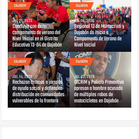
DAJABON
DAJABON
JUL 21, 2026
JUL 14, 2026
Concluye con éxito
Regional 13 de Montecristi y
campamento de verano del
Dajabón da inicio a
Nivel Inicial en el Distrito
Campamento de Verano de
Educativo 13-04 de Dajabón
Nivel Inicial
DAJABON
DAJABON
JUL 14, 2026
JUL 02, 2026
Rechazan críticas a jornada
DICRIM y Policía Preventiva
de ayuda social y defienden
apresan a hombre acusado
distribución en comunidades
de múltiples robos de
vulnerables de la frontera
motocicletas en Dajabón