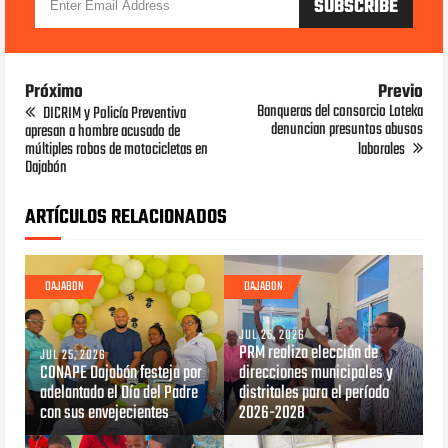
Próximo
Previo
Banqueras del consorcio Loteka
DICRIM y Policía Preventiva
denuncian presuntos abusos
apresan a hombre acusado de
múltiples robos de motocicletas en
laborales
Dajabón
ARTÍCULOS RELACIONADOS
DAJABON
DAJABON
JUL 25, 2026
PRM realiza elección de
JUL 25, 2026
CONAPE Dajabón festeja por
direcciones municipales y
adelantado el Día del Padre
distritales para el período
con sus envejecientes
2026-2028