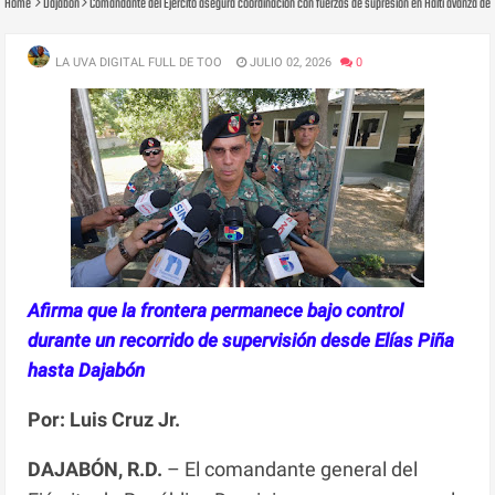
Home
Dajabon
Comandante del Ejército asegura coordinación con fuerzas de supresión en Haití avanza de 
LA UVA DIGITAL FULL DE TOO
JULIO 02, 2026
0
Afirma que la frontera permanece bajo control
durante un recorrido de supervisión desde Elías Piña
hasta Dajabón
Por: Luis Cruz Jr.
DAJABÓN, R.D.
– El comandante general del