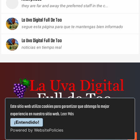
they are far and away the preferred staff in the c...
La Uva Digital Full De Too
segue esta página para que te mantengas bien informado
La Uva Digital Full De Too
noticias en tiempo real
Este sitio web utiliza cookies para garantizar que obtenga la mejor
experiencia en nuestro sitio web.
Leer Más
Aviso Lega
Privacidad
Cookies
¡Entendido!
Powered by WebsitePolicies
© Copyright 2019
La Uva Digital Full De Too