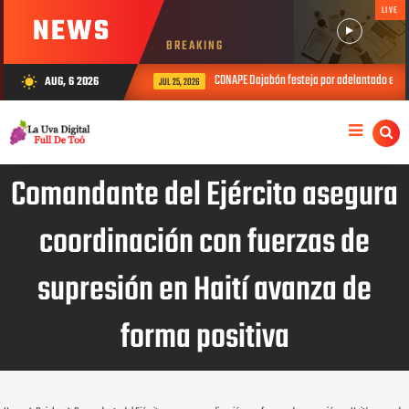
LIVE
NEWS
BREAKING
CONAPE Dajabón festeja por adelantado el Día del Padre 
AUG, 6 2026
wb_sunny
JUL 25, 2026
Comandante del Ejército asegura
coordinación con fuerzas de
supresión en Haití avanza de
forma positiva