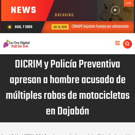
LIVE
NEWS
BREAKING
CONAPE Dajabón festeja por adelantado el Día
AUG, 7 2026
wb_sunny
JUL 25, 2026
DICRIM y Policía Preventiva
apresan a hombre acusado de
múltiples robos de motocicletas
en Dajabón