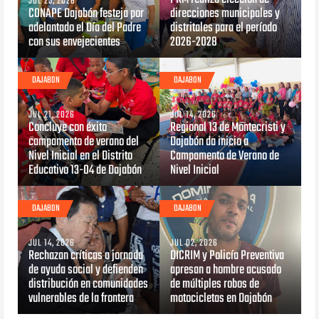
JUL 25, 2026
CONAPE Dajabón festeja por
direcciones municipales y
adelantado el Día del Padre
distritales para el período
con sus envejecientes
2026-2028
DAJABON
DAJABON
JUL 21, 2026
JUL 14, 2026
Concluye con éxito
Regional 13 de Montecristi y
campamento de verano del
Dajabón da inicio a
Nivel Inicial en el Distrito
Campamento de Verano de
Educativo 13-04 de Dajabón
Nivel Inicial
DAJABON
DAJABON
JUL 14, 2026
JUL 02, 2026
Rechazan críticas a jornada
DICRIM y Policía Preventiva
de ayuda social y defienden
apresan a hombre acusado
distribución en comunidades
de múltiples robos de
vulnerables de la frontera
motocicletas en Dajabón