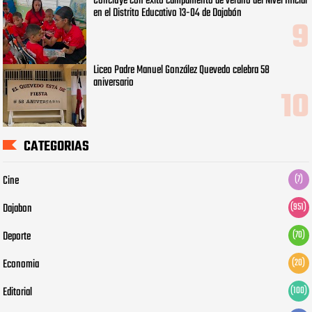
Concluye con éxito campamento de verano del Nivel Inicial
en el Distrito Educativo 13-04 de Dajabón
Liceo Padre Manuel González Quevedo celebra 58
aniversario
CATEGORIAS
Cine
(7)
Dajabon
(951)
Deporte
(70)
Economia
(20)
Editorial
(100)