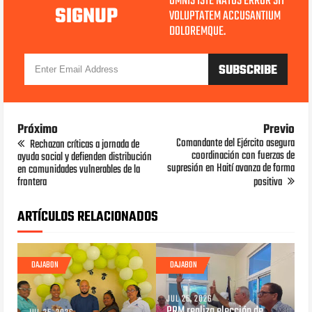
OMNIS ISTE NATUS ERROR SIT
SIGNUP
VOLUPTATEM ACCUSANTIUM
DOLOREMQUE.
Próximo
Previo
Comandante del Ejército asegura
Rechazan críticas a jornada de
coordinación con fuerzas de
ayuda social y defienden distribución
supresión en Haití avanza de forma
en comunidades vulnerables de la
frontera
positiva
ARTÍCULOS RELACIONADOS
DAJABON
DAJABON
JUL 25, 2026
PRM realiza elección de