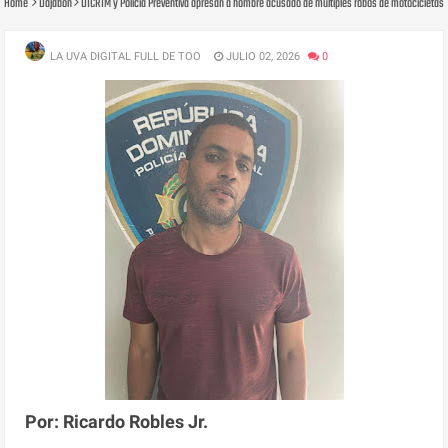
Home
Dajabon
DICRIM y Policía Preventiva apresan a hombre acusado de múltiples robos de motocicletas
LA UVA DIGITAL FULL DE TOO
JULIO 02, 2026
0
Por: Ricardo Robles Jr.