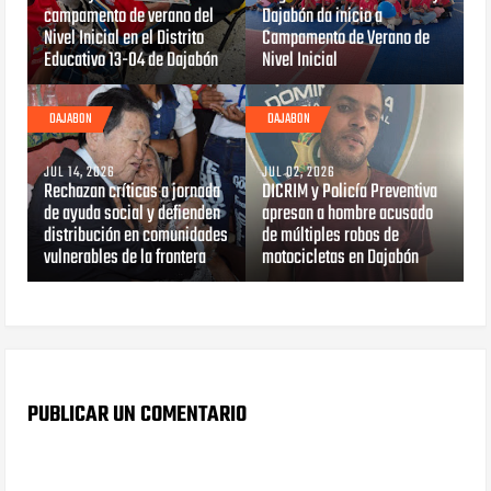
campamento de verano del
Dajabón da inicio a
Nivel Inicial en el Distrito
Campamento de Verano de
Educativo 13-04 de Dajabón
Nivel Inicial
DAJABON
DAJABON
JUL 14, 2026
JUL 02, 2026
Rechazan críticas a jornada
DICRIM y Policía Preventiva
de ayuda social y defienden
apresan a hombre acusado
distribución en comunidades
de múltiples robos de
vulnerables de la frontera
motocicletas en Dajabón
PUBLICAR UN COMENTARIO