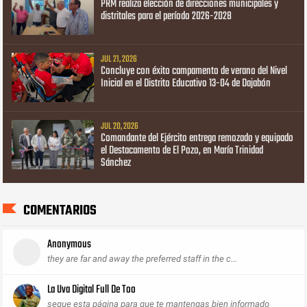
PRM realiza elección de direcciones municipales y
distritales para el período 2026-2028
JUL 21, 2026
Concluye con éxito campamento de verano del Nivel
Inicial en el Distrito Educativo 13-04 de Dajabón
JUL 20, 2026
Comandante del Ejército entrega remozado y equipado
el Destacamento de El Pozo, en María Trinidad
Sánchez
COMENTARIOS
Anonymous
they are far and away the preferred staff in the c...
La Uva Digital Full De Too
segue esta página para que te mantengas bien informado