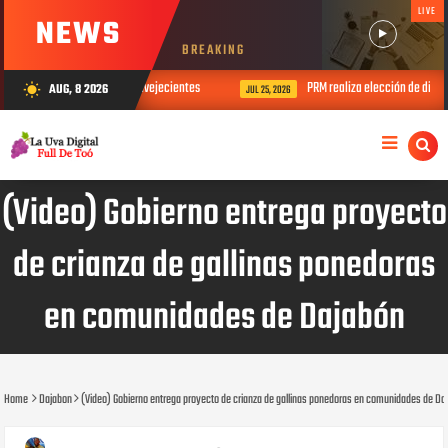
LIVE
NEWS
BREAKING
 Día del Padre con sus envejecientes
PRM realiza elección de direcciones
AUG, 8 2026
wb_sunny
JUL 25, 2026
(Video) Gobierno entrega proyecto
de crianza de gallinas ponedoras
en comunidades de Dajabón
Home
Dajabon
(Video) Gobierno entrega proyecto de crianza de gallinas ponedoras en comunidades de Da