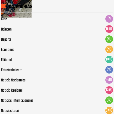
CATEGORIAS
Cine
(7)
Dajabon
(951)
Deporte
(70)
Economia
(20)
Editorial
(100)
Entretenimiento
(41)
Noticia Nacionales
(431)
Noticia Regional
(385)
Noticias Internacionales
(62)
Noticias Local
(599)