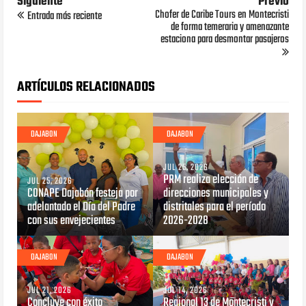
Siguiente
Previo
Chofer de Caribe Tours en Montecristi
Entrada más reciente
de forma temeraria y amenazante
estaciona para desmontar pasajeros
ARTÍCULOS RELACIONADOS
DAJABON
DAJABON
JUL 25, 2026
PRM realiza elección de
JUL 25, 2026
CONAPE Dajabón festeja por
direcciones municipales y
adelantado el Día del Padre
distritales para el período
con sus envejecientes
2026-2028
DAJABON
DAJABON
JUL 21, 2026
JUL 14, 2026
Concluye con éxito
Regional 13 de Montecristi y