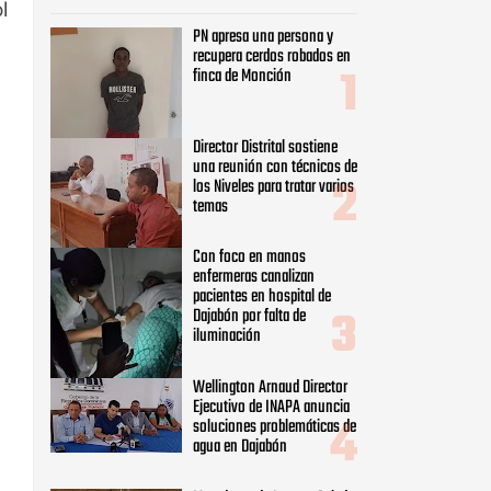
l
PN apresa una persona y
recupera cerdos robados en
finca de Monción
Director Distrital sostiene
una reunión con técnicos de
los Niveles para tratar varios
temas
Con foco en manos
enfermeras canalizan
pacientes en hospital de
Dajabón por falta de
iluminación
Wellington Arnaud Director
Ejecutivo de INAPA anuncia
soluciones problemáticas de
agua en Dajabón