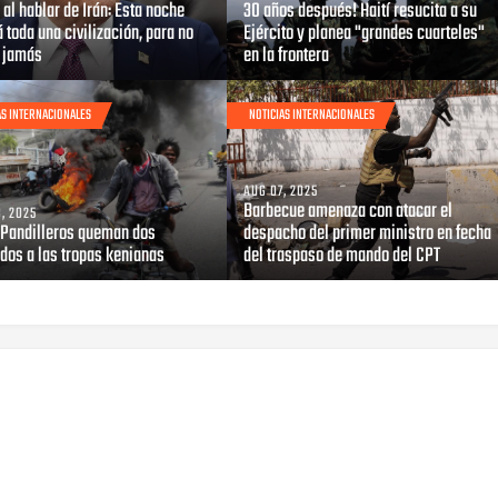
al hablar de Irán: Esta noche
30 años después! Haití resucita a su
 toda una civilización, para no
Ejército y planea "grandes cuarteles"
r jamás
en la frontera
AS INTERNACIONALES
NOTICIAS INTERNACIONALES
AUG 07, 2025
Barbecue amenaza con atacar el
, 2025
: Pandilleros queman dos
despacho del primer ministro en fecha
dos a las tropas kenianas
del traspaso de mando del CPT