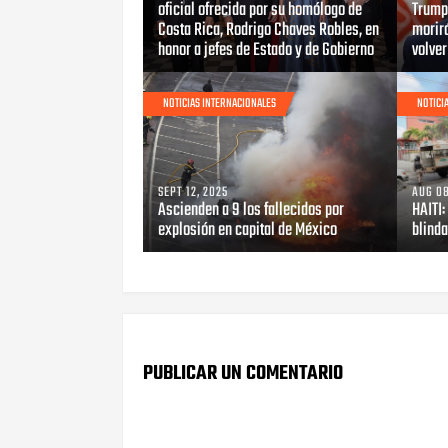
oficial ofrecida por su homólogo de
Trump 
Costa Rica, Rodrigo Chaves Robles, en
morirá
honor a jefes de Estado y de Gobierno
volve
NOTICIAS INTERNACIONALES
NOTICI
SEPT 12, 2025
AUG 08
Ascienden a 9 los fallecidos por
HAITI
explosión en capital de México
blinda
PUBLICAR UN COMENTARIO