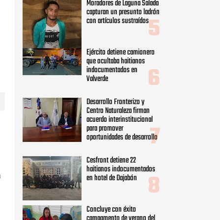
Moradores de Laguna Salada
capturan un presunto ladrón
con artículos sustraídos
Ejército detiene camionero
que ocultaba haitianos
indocumentados en
Valverde
Desarrollo Fronterizo y
Centro Naturaleza firman
acuerdo interinstitucional
para promover
oportunidades de desarrollo
Cesfront detiene 22
haitianos indocumentados
a
en hotel de Dajabón
Concluye con éxito
.
campamento de verano del