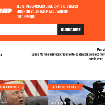
SED UT PERSPICIATIS UNDE OMNIS ISTE NATUS
GNUP
ERROR SIT VOLUPTATEM ACCUSANTIUM
DOLOREMQUE.
Prev
Banco Mundial destaca crecimiento sostenible de la econom
at
dominicana
AS INTERNACIONALES
NOTICIAS INTERNACIONALES
, 2026
NOV 14, 2025