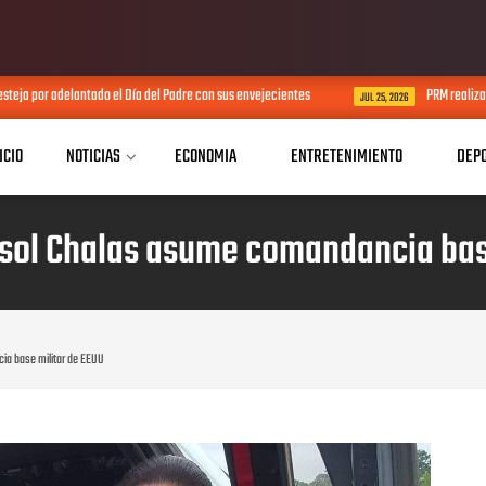
teja por adelantado el Día del Padre con sus envejecientes
PRM realiza 
JUL 25, 2026
ICIO
NOTICIAS
ECONOMIA
ENTRETENIMIENTO
DEP
sol Chalas asume comandancia base
a base militar de EEUU