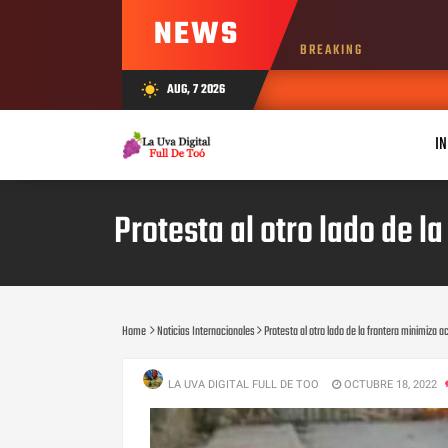
NEWS
BREAKING
AUG, 7 2026
wb_sunny
IN
Protesta al otro lado de 
Home
Noticias Internacionales
Protesta al otro lado de la frontera minimiza
LA UVA DIGITAL FULL DE TOO
OCTUBRE 18, 2022