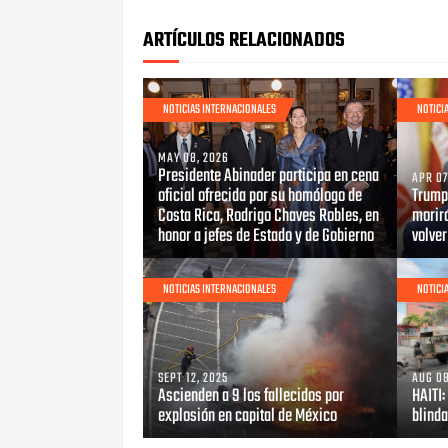
ARTÍCULOS RELACIONADOS
NOTICIAS INTERNACIONALES
NOTICI
MAY 08, 2026
Presidente Abinader participa en cena
APR 07
oficial ofrecida por su homólogo de
Trump 
Costa Rica, Rodrigo Chaves Robles, en
morirá
honor a jefes de Estado y de Gobierno
volve
NOTICIAS INTERNACIONALES
NOTICI
SEPT 12, 2025
AUG 08
Ascienden a 9 los fallecidos por
HAITI
explosión en capital de México
blinda