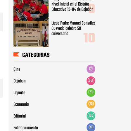
Nivel Inicial en el Distrito
Educativo 13-04 de Dajabón
Liceo Padre Manuel González
Quevedo celebra 58
aniversario
CATEGORIAS
Cine
(7)
Dajabon
(951)
Deporte
(70)
Economia
(20)
Editorial
(100)
Entretenimiento
(41)