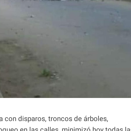
 con disparos, troncos de árboles,
queo en las calles, minimizó hoy todas la