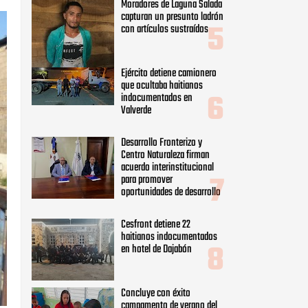
Moradores de Laguna Salada
capturan un presunto ladrón
con artículos sustraídos
Ejército detiene camionero
que ocultaba haitianos
indocumentados en
Valverde
Desarrollo Fronterizo y
Centro Naturaleza firman
acuerdo interinstitucional
para promover
oportunidades de desarrollo
Cesfront detiene 22
haitianos indocumentados
en hotel de Dajabón
Concluye con éxito
campamento de verano del