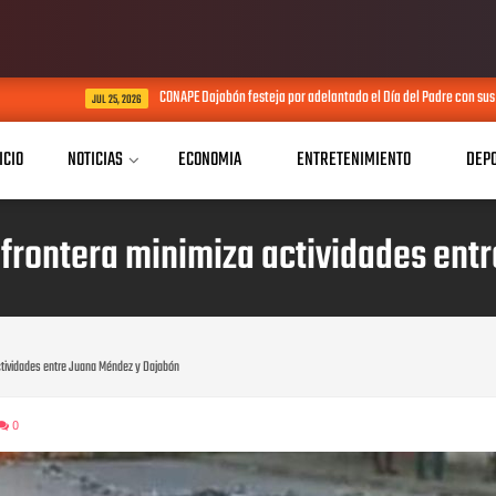
CONAPE Dajabón festeja por adelantado el Día del Padre con sus envejecientes
JUL 25, 2026
ICIO
NOTICIAS
ECONOMIA
ENTRETENIMIENTO
DEP
la frontera minimiza actividades en
 actividades entre Juana Méndez y Dajabón
0