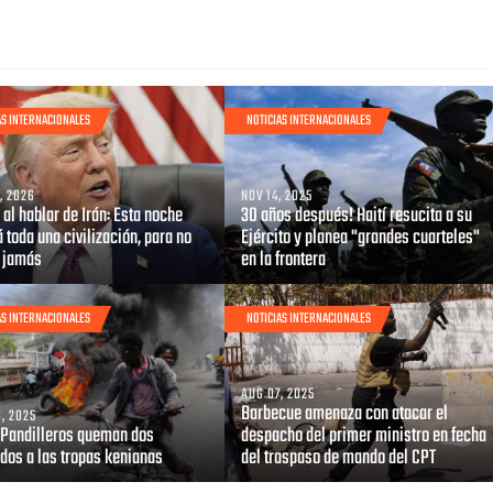
AS INTERNACIONALES
NOTICIAS INTERNACIONALES
, 2026
NOV 14, 2025
al hablar de Irán: Esta noche
30 años después! Haití resucita a su
 toda una civilización, para no
Ejército y planea "grandes cuarteles"
r jamás
en la frontera
AS INTERNACIONALES
NOTICIAS INTERNACIONALES
AUG 07, 2025
Barbecue amenaza con atacar el
, 2025
: Pandilleros queman dos
despacho del primer ministro en fecha
dos a las tropas kenianas
del traspaso de mando del CPT