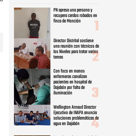
PN apresa una persona y
recupera cerdos robados en
finca de Monción
Director Distrital sostiene
una reunión con técnicos de
los Niveles para tratar varios
temas
Con foco en manos
enfermeras canalizan
pacientes en hospital de
Dajabón por falta de
iluminación
Wellington Arnaud Director
Ejecutivo de INAPA anuncia
soluciones problemáticas de
agua en Dajabón