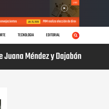
LIVE
PRM realiza elección de direcciones municipales y distritales para el p
JUL 25, 2026
ORTE
TECNOLOGIA
EDITORIAL
tre Juana Méndez y Dajabón