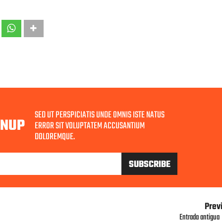
SED UT PERSPICIATIS UNDE OMNIS ISTE NATUS
GNUP
ERROR SIT VOLUPTATEM ACCUSANTIUM
DOLOREMQUE.
Prev
Entrada antigua