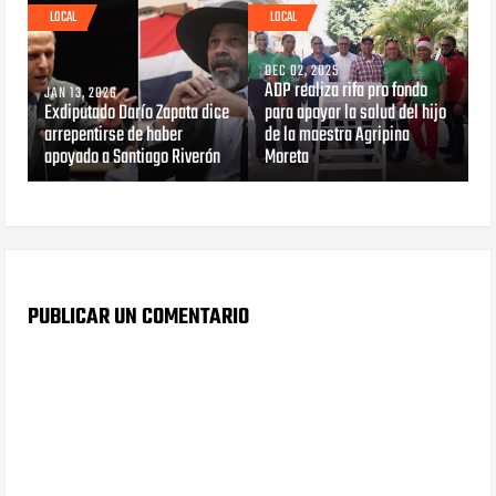
LOCAL
LOCAL
DEC 02, 2025
ADP realiza rifa pro fondo
JAN 13, 2026
Exdiputado Darío Zapata dice
para apoyar la salud del hijo
arrepentirse de haber
de la maestra Agripina
apoyado a Santiago Riverón
Moreta
PUBLICAR UN COMENTARIO