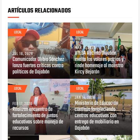
ARTÍCULOS RELACIONADOS
LOCAL
LOCAL
MAR 11, 2026
UTESA Recinto Dajabón
JUL 16, 2026
Comunicador Olibio Sánchez
exalta los valores patrios y
lanza fuertes críticas contra
rinde homenaje al maestro
políticos de Dajabón ‎
Kircy Bejarán
LOCAL
LOCAL
JAN 14, 2026
Ministerio de Educación
FEB 17, 2026
Realizan encuentro de
continúa fortaleciendo
fortalecimiento de juntas
centros educativos con
educativas sobre manejo de
entrega de mobiliario en
recursos
Dajabón