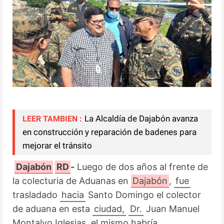
La Alcaldía de Dajabón avanza
LEER TAMBIEN :
en construcción y reparación de badenes para
mejorar el tránsito
Dajabón
RD
-
 Luego de dos años al frente 
de 
la colecturia
 de Aduanas en 
Dajabón
, 
fue
trasladado 
hacia
 Santo Domingo el colector 
de aduana en esta 
ciudad,
Dr.
 Juan Manuel 
Montalvo Iglesias, el mismo habría 