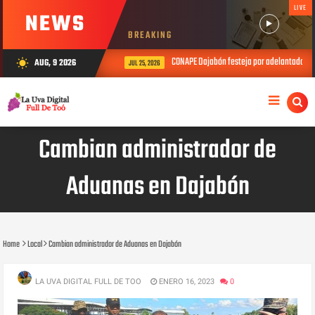
LIVE
NEWS
BREAKING
CONAPE Dajabón festeja por adelantado el D
AUG, 9 2026
wb_sunny
JUL 25, 2026
Cambian administrador de
Aduanas en Dajabón
Home
Local
Cambian administrador de Aduanas en Dajabón
LA UVA DIGITAL FULL DE TOO
ENERO 16, 2023
0